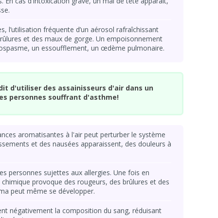
 En cas d'intoxication grave, un mal de tête apparaît,
sse.
, l’utilisation fréquente d’un aérosol rafraîchissant
 brûlures et des maux de gorge. Un empoisonnement
chospasme, un essoufflement, un œdème pulmonaire.
it d'utiliser des assainisseurs d'air dans un
es personnes souffrant d'asthme!
tances aromatisantes à l'air peut perturber le système
issements et des nausées apparaissent, des douleurs à
les personnes sujettes aux allergies. Une fois en
it chimique provoque des rougeurs, des brûlures et des
éma peut même se développer.
ent négativement la composition du sang, réduisant