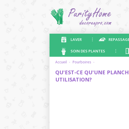
LAVER
REPASSAG
SOIN DES PLANTES
accueil
·
pourboires
·
QU'EST-CE QU'UNE PLANCH
UTILISATION?