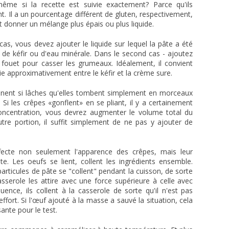
 même si la recette est suivie exactement? Parce qu'ils
nt. Il a un pourcentage différent de gluten, respectivement,
ut donner un mélange plus épais ou plus liquide.
s, vous devez ajouter le liquide sur lequel la pâte a été
u, de kéfir ou d'eau minérale. Dans le second cas - ajoutez
n fouet pour casser les grumeaux. Idéalement, il convient
ie approximativement entre le kéfir et la crème sure.
iennent si lâches qu'elles tombent simplement en morceaux
Si les crêpes «gonflent» en se pliant, il y a certainement
oncentration, vous devrez augmenter le volume total du
utre portion, il suffit simplement de ne pas y ajouter de
ecte non seulement l'apparence des crêpes, mais leur
e. Les oeufs se lient, collent les ingrédients ensemble.
 particules de pâte se "collent" pendant la cuisson, de sorte
casserole les attire avec une force supérieure à celle avec
uence, ils collent à la casserole de sorte qu'il n'est pas
ffort. Si l'œuf ajouté à la masse a sauvé la situation, cela
sante pour le test.