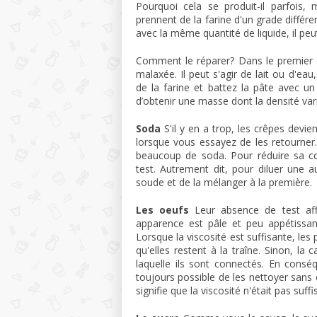
Pourquoi cela se produit-il parfois,
prennent de la farine d'un grade différe
avec la même quantité de liquide, il pe
Comment le réparer? Dans le premier ca
malaxée. Il peut s'agir de lait ou d'ea
de la farine et battez la pâte avec u
d’obtenir une masse dont la densité var
Soda
S'il y en a trop, les crêpes dev
lorsque vous essayez de les retourner. 
beaucoup de soda. Pour réduire sa c
test. Autrement dit, pour diluer une a
soude et de la mélanger à la première.
Les oeufs
Leur absence de test aff
apparence est pâle et peu appétissant
Lorsque la viscosité est suffisante, les
qu'elles restent à la traîne. Sinon, la 
laquelle ils sont connectés. En conséq
toujours possible de les nettoyer sans e
signifie que la viscosité n'était pas suffi