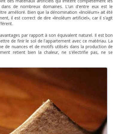
nt des matériaux artificiels qui imitent complètement les
t dans de nombreux domaines. L'un d'entre eux est le
 être amélioré. Bien que la dénomination «linoléum» ait été
t, il est correct de dire «linoléum artificiel», car il s’agit
férent.
avantages par rapport à son équivalent naturel. Il est bon
tre de finir le sol de l'appartement avec ce matériau. La
mme de nuances et de motifs utilisés dans la production de
tement retient bien la chaleur, ne s'électrifie pas, ne se