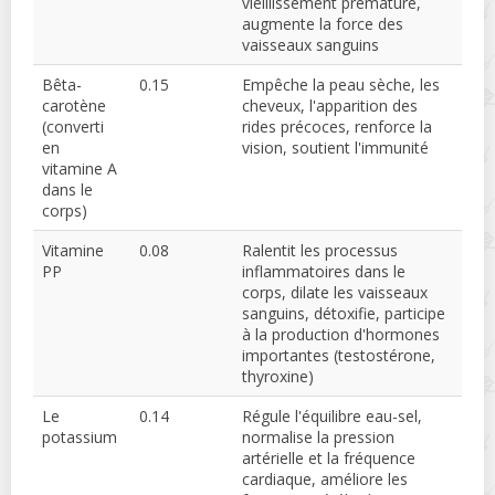
vieillissement prématuré,
augmente la force des
vaisseaux sanguins
Bêta-
0.15
Empêche la peau sèche, les
carotène
cheveux, l'apparition des
(converti
rides précoces, renforce la
en
vision, soutient l'immunité
vitamine A
dans le
corps)
Vitamine
0.08
Ralentit les processus
PP
inflammatoires dans le
corps, dilate les vaisseaux
sanguins, détoxifie, participe
à la production d'hormones
importantes (testostérone,
thyroxine)
Le
0.14
Régule l'équilibre eau-sel,
potassium
normalise la pression
artérielle et la fréquence
cardiaque, améliore les