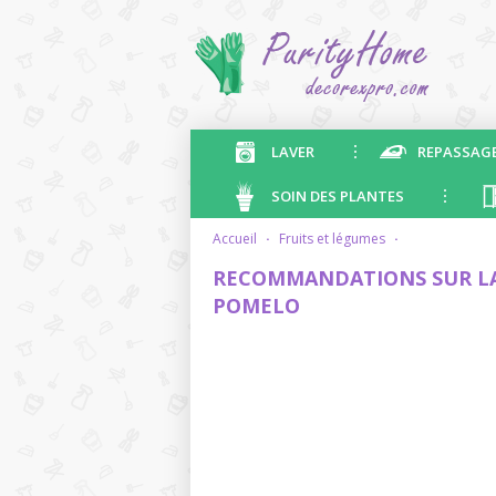
LAVER
REPASSAG
SOIN DES PLANTES
accueil
·
fruits et légumes
·
RECOMMANDATIONS SUR LA 
POMELO