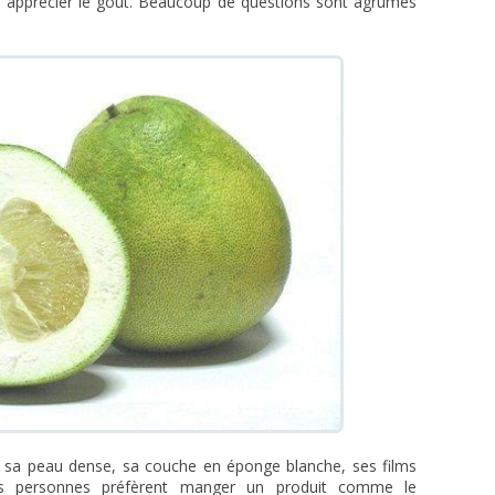
'en apprécier le goût. Beaucoup de questions sont agrumes
 sa peau dense, sa couche en éponge blanche, ses films
nes personnes préfèrent manger un produit comme le