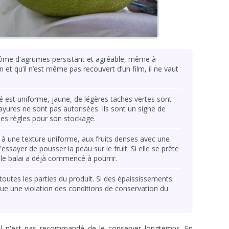
rôme d'agrumes persistant et agréable, même à
n et qu’il n’est même pas recouvert d’un film, il ne vaut
é est uniforme, jaune, de légères taches vertes sont
rayures ne sont pas autorisées. Ils sont un signe de
des règles pour son stockage.
 à une texture uniforme, aux fruits denses avec une
ssayer de pousser la peau sur le fruit. Si elle se prête
, le balai a déjà commencé à pourrir.
toutes les parties du produit. Si des épaississements
que une violation des conditions de conservation du
, il n'est pas recommandé de le conserver longtemps. En