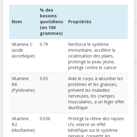
% des
besoins
Nom
quotidiens
Propriétés
(en 100
grammes)
Vitamine C
0.79
Renforce le système
(acide
immunitaire, accélère la
ascorbique)
cicatrisation des plaies,
prolonge la peau jeune,
protège contre le cancer
Vitamine
0.05
Aide le corps à absorber les
B6
protéines et les graisses,
(Pyridoxine)
prévient les maladies
nerveuses, les crampes
musculaires, a un léger effet
diurétique
Vitamine
0.036
Protège la rétine des rayons
B2
UV, exerce un effet
(riboflavine)
bénéfique sur le système
nerveux, convertit les