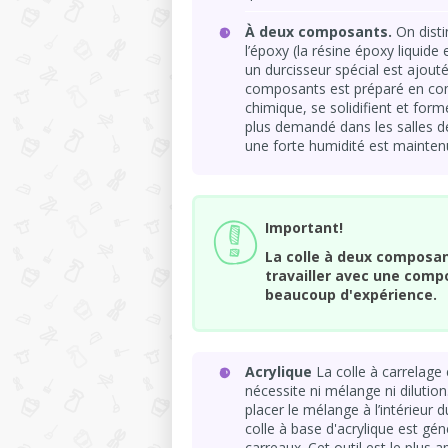
À deux composants.
On disti
l’époxy (la résine époxy liquide 
un durcisseur spécial est ajout
composants est préparé en com
chimique, se solidifient et for
plus demandé dans les salles de
une forte humidité est mainte
Important!
La colle à deux composan
travailler avec une comp
beaucoup d'expérience.
Acrylique
La colle à carrelage 
nécessite ni mélange ni dilution. 
placer le mélange à l’intérieur d
colle à base d'acrylique est g
carreaux. Cet outil est le plus 