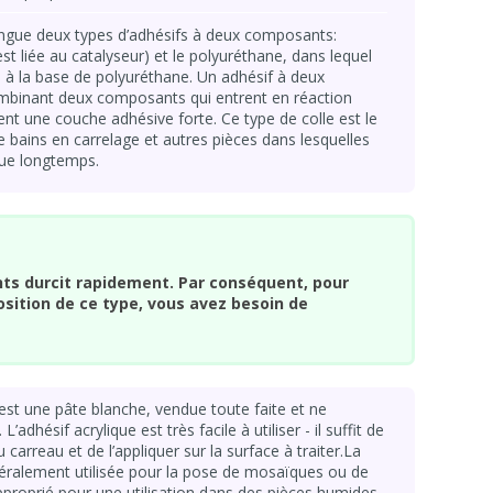
ngue deux types d’adhésifs à deux composants:
est liée au catalyseur) et le polyuréthane, dans lequel
é à la base de polyuréthane. Un adhésif à deux
binant deux composants qui entrent en réaction
ment une couche adhésive forte. Ce type de colle est le
 bains en carrelage et autres pièces dans lesquelles
nue longtemps.
ts durcit rapidement. Par conséquent, pour
osition de ce type, vous avez besoin de
est une pâte blanche, vendue toute faite et ne
L’adhésif acrylique est très facile à utiliser - il suffit de
u carreau et de l’appliquer sur la surface à traiter.La
énéralement utilisée pour la pose de mosaïques ou de
approprié pour une utilisation dans des pièces humides,