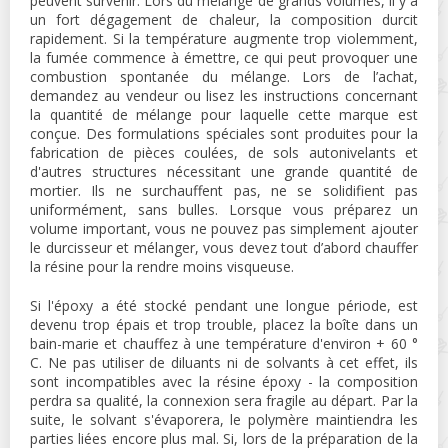
peuvent survenir. Lors du mélange de grands volumes, il y a
un fort dégagement de chaleur, la composition durcit
rapidement. Si la température augmente trop violemment,
la fumée commence à émettre, ce qui peut provoquer une
combustion spontanée du mélange. Lors de l’achat,
demandez au vendeur ou lisez les instructions concernant
la quantité de mélange pour laquelle cette marque est
conçue. Des formulations spéciales sont produites pour la
fabrication de pièces coulées, de sols autonivelants et
d'autres structures nécessitant une grande quantité de
mortier. Ils ne surchauffent pas, ne se solidifient pas
uniformément, sans bulles. Lorsque vous préparez un
volume important, vous ne pouvez pas simplement ajouter
le durcisseur et mélanger, vous devez tout d’abord chauffer
la résine pour la rendre moins visqueuse.
Si l'époxy a été stocké pendant une longue période, est
devenu trop épais et trop trouble, placez la boîte dans un
bain-marie et chauffez à une température d'environ + 60 °
C. Ne pas utiliser de diluants ni de solvants à cet effet, ils
sont incompatibles avec la résine époxy - la composition
perdra sa qualité, la connexion sera fragile au départ. Par la
suite, le solvant s'évaporera, le polymère maintiendra les
parties liées encore plus mal. Si, lors de la préparation de la