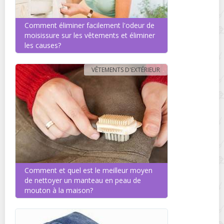
Comment éliminer facilement l'odeur de
moisissure sur les vêtements et éliminer
les causes?
VÊTEMENTS D'EXTÉRIEUR
Comment et quel est le meilleur moyen
de nettoyer un manteau en peau de
mouton à la maison?