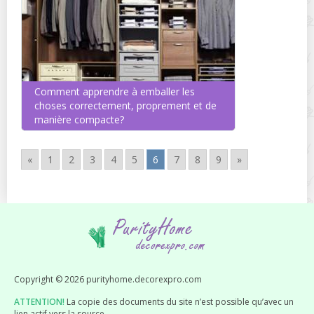
Comment apprendre à emballer les
choses correctement, proprement et de
manière compacte?
«
1
2
3
4
5
6
7
8
9
»
Copyright © 2026 purityhome.decorexpro.com
ATTENTION!
La copie des documents du site n’est possible qu’avec un
lien actif vers la source.