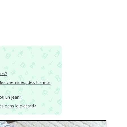
tes?
 des chemises, des t-shirts
ou un jean?
s dans le placard?