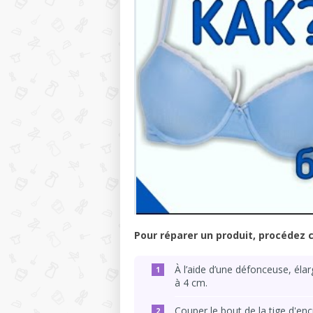
Pour réparer un produit, procédez
À l’aide d’une défonceuse, élar
à 4 cm.
Couper le bout de la tige d'encr