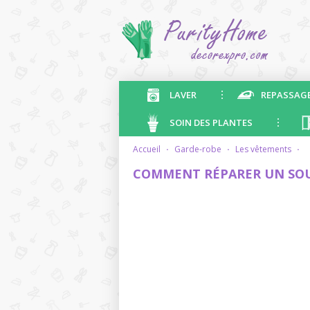
LAVER
REPASSAG
SOIN DES PLANTES
accueil
·
garde-robe
·
les vêtements
·
COMMENT RÉPARER UN SOU