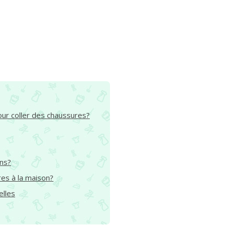
our coller des chaussures?
ons?
es à la maison?
elles