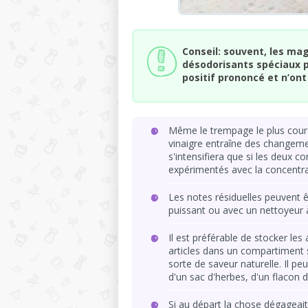
Conseil: souvent, les m
désodorisants spéciaux po
positif prononcé et n’ont 
Même le trempage le plus coura
vinaigre entraîne des changemen
s'intensifiera que si les deux c
expérimentés avec la concentra
Les notes résiduelles peuvent ê
puissant ou avec un nettoyeur 
Il est préférable de stocker le
articles dans un compartiment s
sorte de saveur naturelle. Il p
d'un sac d'herbes, d'un flacon 
Si au départ la chose dégageai