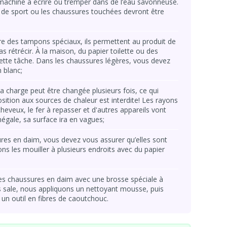
 machine à écrire ou tremper dans de l’eau savonneuse.
de sport ou les chaussures touchées devront être
e des tampons spéciaux, ils permettent au produit de
 rétrécir. À la maison, du papier toilette ou des
cette tâche. Dans les chaussures légères, vous devez
 blanc;
la charge peut être changée plusieurs fois, ce qui
sition aux sources de chaleur est interdite! Les rayons
-cheveux, le fer à repasser et d'autres appareils vont
égale, sa surface ira en vagues;
res en daim, vous devez vous assurer qu’elles sont
ons les mouiller à plusieurs endroits avec du papier
les chaussures en daim avec une brosse spéciale à
rès sale, nous appliquons un nettoyant mousse, puis
 un outil en fibres de caoutchouc.