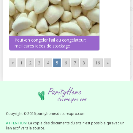
Peut-on congeler l'ail au congélateur:
meilleures idées de stockage
«
1
2
3
4
5
6
7
8
...
16
»
Copyright © 2026 purityhome.decorexpro.com
ATTENTION!
La copie des documents du site n’est possible qu’avec un
lien actif vers la source.