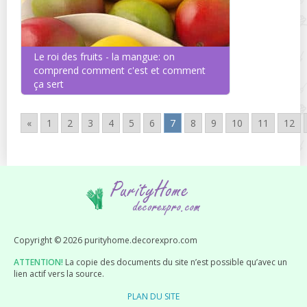
Le roi des fruits - la mangue: on
comprend comment c'est et comment
ça sert
«
1
2
3
4
5
6
7
8
9
10
11
12
Copyright © 2026 purityhome.decorexpro.com
ATTENTION!
La copie des documents du site n’est possible qu’avec un
lien actif vers la source.
PLAN DU SITE