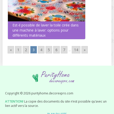
Est-il possible de laver la toile cirée dans
une machine à laver: options pour
différents matériaux
«
1
2
3
4
5
6
7
...
14
»
Copyright © 2026 purityhome.decorexpro.com
ATTENTION!
La copie des documents du site n’est possible qu’avec un
lien actif vers la source.