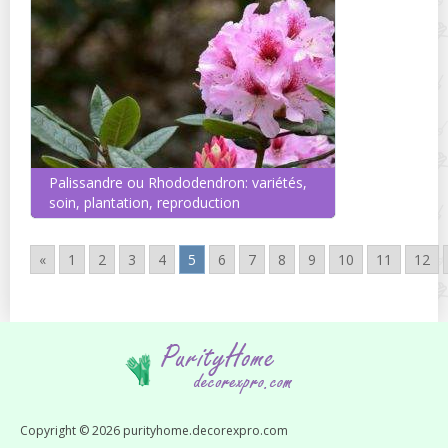
Palissandre ou Rhododendron: variétés,
soin, plantation, reproduction
«
1
2
3
4
5
6
7
8
9
10
11
12
Copyright © 2026 purityhome.decorexpro.com