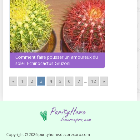
Comment faire pousser un amoureux du
soleil Echinocactus Gruzoni
«
1
2
3
4
5
6
7
...
12
»
Copyright © 2026 purityhome.decorexpro.com